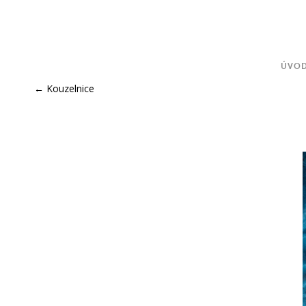
ÚVO
←
Kouzelnice