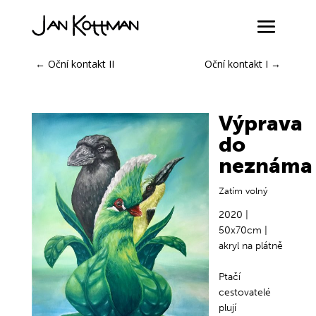
←
Oční kontakt II
Oční kontakt I
→
Výprava
do
neznáma
Zatím volný
2020 |
50x70cm |
akryl na plátně
Ptačí
cestovatelé
plují