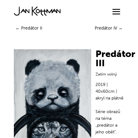
←
Predátor II
Predátor IV
→
Predátor
III
Zatím volný
2019 |
40x60cm |
akryl na plátně
Série obrazů
na téma
„predátor a
jeho oběť“.